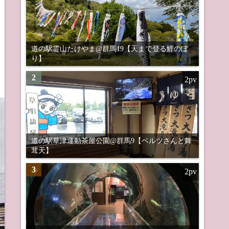
道の駅霊山たけやま@群馬19【天まで登る鯉のぼ
り】
2
2pv
道の駅草津運動茶屋公園@群馬9【ベルツさんと舞
茸天】
3
2pv