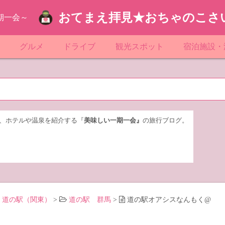
おてまえ拝見★おちゃのこさ
期一会～
ぷ
グルメ
ドライブ
観光スポット
宿泊施設・
葉
京都のマンホール
飲食店放浪記
サービスエリア／パーキングエリア
●●の駅シリーズ
ホテル・旅
京
知
奈川県のマンホール
阪府のマンホール
お土産＆テイクアウト
レトロ自販機・ドライブイン
漁港
おおるりグ
玉
岡
城
玉県のマンホール
城県のマンホール
遊び・体験
伊東園ホテ
、ホテルや温泉を紹介する『
美味しい一期一会』
の旅行ブログ。
奈川
島
葉県のマンホール
島県のマンホール
岡県のマンホール
リブマック
城
城県のマンホール
スーパーホ
馬
木県のマンホール
シティホテ
道の駅（関東）
>
道の駅 群馬
>
道の駅オアシスなんもく@
木
馬県のマンホール