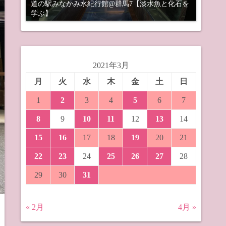
道の駅みなかみ水紀行館@群馬7【淡水魚と化石を
学ぶ】
2021年3月
月
火
水
木
金
土
日
1
2
3
4
5
6
7
8
9
10
11
12
13
14
15
16
17
18
19
20
21
22
23
24
25
26
27
28
29
30
31
« 2月
4月 »