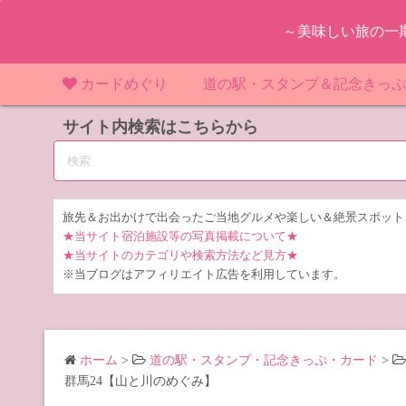
コ
～美味しい旅の一
ン
テ
ン
カードめぐり
道の駅・スタンプ＆記念きっ
ツ
マンホールカード
サイト内検索はこちらから
マンホールカード（関東）
道の駅（関東）
道の駅 千
東
へ
ス
IKEカード
マンホールカード（近畿）
道の駅（中部）
道の駅 東
道の駅 愛
神
大
キ
ッ
KAWAカード
マンホールカード（東北）
道の駅（東北）
道の駅 埼
道の駅 静
道の駅 宮
埼
宮
旅先＆お出かけで出会ったご当地グルメや楽しい＆絶景スポット
プ
★当サイト宿泊施設等の写真掲載について★
橋カード
マンホールカード（中部）
道の駅（北陸）
道の駅 神
道の駅 福
千
福
静
★当サイトのカテゴリや検索方法など見方★
※当ブログはアフィリエイト広告を利用しています。
ダムカード
道の駅 茨
茨
LOGetカード
道の駅 群
栃
ホーム
>
道の駅・スタンプ・記念きっぷ・カード
>
道の駅 栃
群
群馬24【山と川のめぐみ】