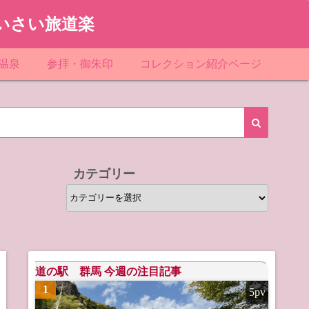
いさい旅道楽
温泉
参拝・御朱印
コレクション紹介ページ
館＆民宿
お寺
「関東」道の駅スタンプ一覧
ループ
神社
「東北」道の駅スタンプ一覧
ルグループ
「中部」道の駅スタンプ一覧
カテゴリー
スリゾート
マンホールカード
カ
テ
テル
橋カード
ゴ
リ
ル・ビジネスホテル
ー
道の駅 群馬 今週の注目記事
1
5pv