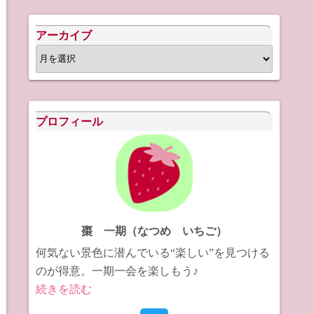
アーカイブ
ア
ー
カ
イ
プロフィール
ブ
棗 一期（なつめ いちご）
何気ない景色に潜んでいる“楽しい”を見つける
のが得意。一期一会を楽しもう♪
続きを読む