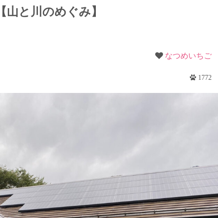
梨
【山と川のめぐみ】
野
なつめいちご
1772