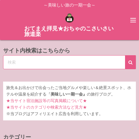
コ
～美味しい旅の一期一会～
ン
テ
ン
おてまえ拝見★おちゃのこさいさい
旅道楽
ツ
へ
サイト内検索はこちらから
ス
キ
ッ
プ
旅先＆お出かけで出会ったご当地グルメや楽しい＆絶景スポット、ホ
テルや温泉を紹介する『
美味しい一期一会』
の旅行ブログ。
★当サイト宿泊施設等の写真掲載について★
★当サイトのカテゴリや検索方法など見方★
※当ブログはアフィリエイト広告を利用しています。
カテゴリー