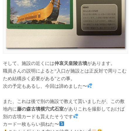
そして、施設の近くには
仲哀天皇陵古墳
があります。
職員さんの説明によると“入口が施設とは正反対で周りこむ
ため結構歩く必要がある”との事。
次の予定もあるし、今回は諦めました〜
また、これは後で別の施設で教えて貰いましたが、この敷
地内に
藤の森古墳横穴式石室
がありこれを撮影しておけば
別の古墳カードも貰えたそうです
カード一枚もらい損ねた〜