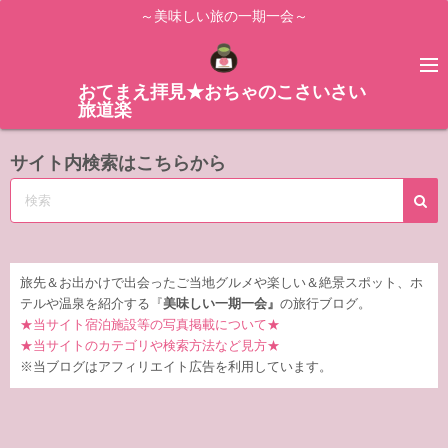
コ
～美味しい旅の一期一会～
ン
テ
ン
おてまえ拝見★おちゃのこさいさい
旅道楽
ツ
へ
サイト内検索はこちらから
ス
キ
ッ
プ
旅先＆お出かけで出会ったご当地グルメや楽しい＆絶景スポット、ホ
テルや温泉を紹介する『
美味しい一期一会』
の旅行ブログ。
★当サイト宿泊施設等の写真掲載について★
★当サイトのカテゴリや検索方法など見方★
※当ブログはアフィリエイト広告を利用しています。