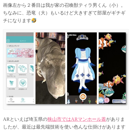
画像左から２番目は我が家の召喚獣ティラ男くん（小）。
ちなみに、恐竜（大）もいるけど大きすぎて部屋がギチギ
チになります
ARといえば埼玉県の
狭山市ではARマンホール蓋
がありま
したが、最近は最先端技術を使い色んな仕掛けがあります