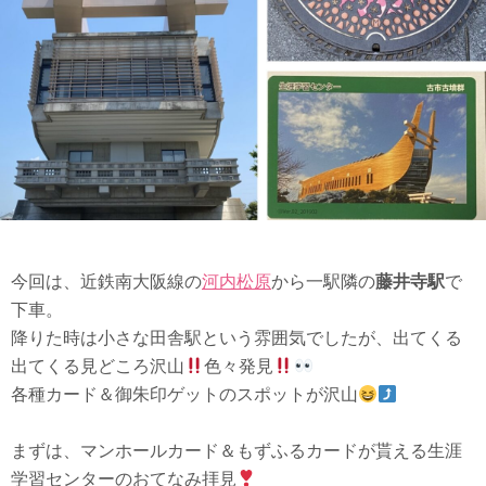
今回は、近鉄南大阪線の
河内松原
から一駅隣の
藤井寺駅
で
下車。
降りた時は小さな田舎駅という雰囲気でしたが、出てくる
出てくる見どころ沢山
色々発見
各種カード＆御朱印ゲットのスポットが沢山
まずは、マンホールカード＆もずふるカードが貰える生涯
学習センターのおてなみ拝見