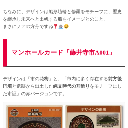
ちなみに、デザインは船形埴輪と修羅をモチーフに、歴史
を継承し未来へと出帆する船をイメージとのこと。
まさにノアの方舟ですね
マンホールカード「藤井寺市A001」
デザインは「市の花
梅
」と、「市内に多く存在する
前方後
円墳
と遺跡から出土した
縄文時代の耳飾り
をモチーフにし
た市証」の赤バージョンです。