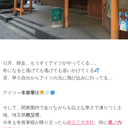
12月、師走、もうすぐアイツがやってくる…。
冬になると逃げても逃げても追いかけてくる
否、寧ろ自分からアイツの元に飛び込みに行ってる…
アイツ＝
冬将軍
様
そして、関東圏内でありながらも以上な寒さで凍りつく土
地、埼玉県
秩父市
。
今冬も冬将軍様が降り立ったら
秩父三大氷柱
、特に
尾ノ内