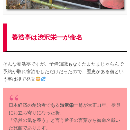
養浩亭は渋沢栄一が命名
そんな養浩亭ですが、予備知識もなくたまたまじゃらんで
予約が取れ宿泊をしただけだったので、歴史がある宿とい
う事は後で発覚
日本経済の創始者である
渋沢栄一
翁が大正11年、長瀞
にお立ち寄りになった折、
「浩然の気を養う」と言う孟子の言葉から御命名戴い
た旅館であります。