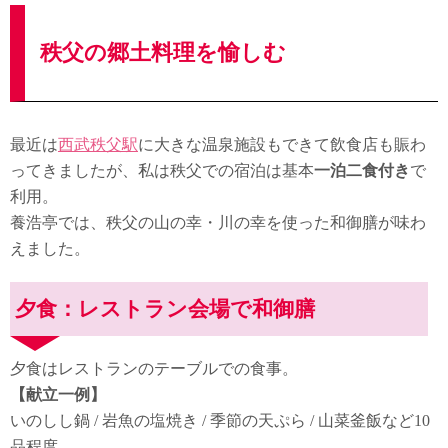
秩父の郷土料理を愉しむ
最近は
西武秩父駅
に大きな温泉施設もできて飲食店も賑わ
ってきましたが、私は秩父での宿泊は基本
一泊二食付き
で
利用。
養浩亭では、秩父の山の幸・川の幸を使った和御膳が味わ
えました。
夕食：レストラン会場で和御膳
夕食はレストランのテーブルでの食事。
【献立一例】
いのしし鍋 / 岩魚の塩焼き / 季節の天ぷら / 山菜釜飯など10
品程度。