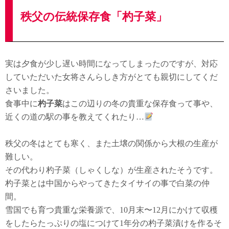
秩父の伝統保存食「杓子菜」
実は夕食が少し遅い時間になってしまったのですが、対応
していただいた女将さんらしき方がとても親切にしてくだ
さいました。
食事中に
杓子菜
はこの辺りの冬の貴重な保存食って事や、
近くの道の駅の事を教えてくれたり…
秩父の冬はとても寒く、また土壌の関係から大根の生産が
難しい。
その代わり杓子菜（しゃくしな）が生産されたそうです。
杓子菜とは中国からやってきたタイサイの事で白菜の仲
間。
雪国でも育つ貴重な栄養源で、10月末〜12月にかけて収穫
をしたらたっぷりの塩につけて1年分の杓子菜漬けを作るそ