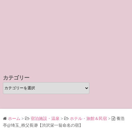
カテゴリー
カ
テ
ゴ
リ
ー
ホーム
>
宿泊施設・温泉
>
ホテル・旅館＆民宿
>
養浩
亭@埼玉_秩父長瀞【渋沢栄一翁命名の宿】