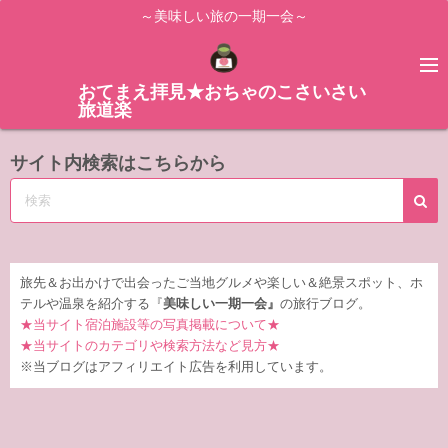
コ
～美味しい旅の一期一会～
ン
テ
ン
おてまえ拝見★おちゃのこさいさい
旅道楽
ツ
へ
サイト内検索はこちらから
ス
キ
ッ
プ
旅先＆お出かけで出会ったご当地グルメや楽しい＆絶景スポット、ホ
テルや温泉を紹介する『
美味しい一期一会』
の旅行ブログ。
★当サイト宿泊施設等の写真掲載について★
★当サイトのカテゴリや検索方法など見方★
※当ブログはアフィリエイト広告を利用しています。