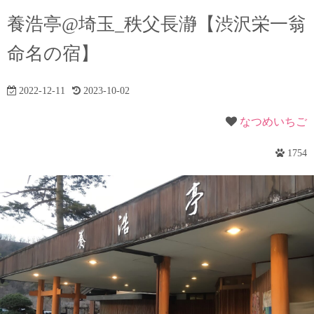
養浩亭@埼玉_秩父長瀞【渋沢栄一翁
命名の宿】
2022-12-11
2023-10-02
なつめいちご
1754