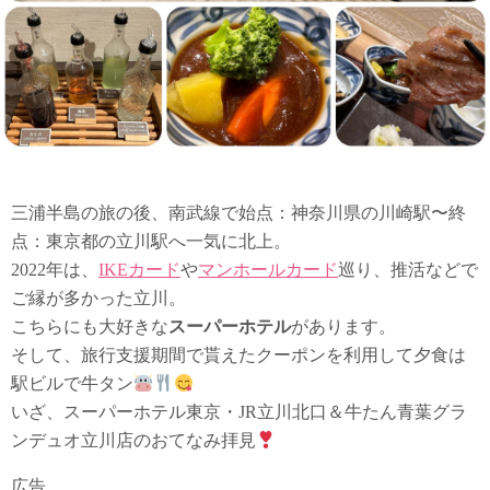
三浦半島の旅の後、南武線で始点：神奈川県の川崎駅〜終
点：東京都の立川駅へ一気に北上。
2022年は、
IKEカード
や
マンホールカード
巡り、推活などで
ご縁が多かった立川。
こちらにも大好きな
スーパーホテル
があります。
そして、旅行支援期間で貰えたクーポンを利用して夕食は
駅ビルで牛タン
いざ、スーパーホテル東京・JR立川北口＆牛たん青葉グラ
ンデュオ立川店のおてなみ拝見
広告