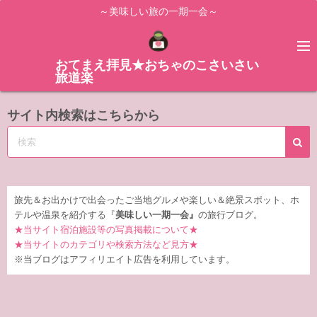
コ
～美味しい旅の一期一会～
ン
テ
ン
おてまえ拝見★おちゃのこさいさい
旅道楽
ツ
へ
サイト内検索はこちらから
ス
キ
ッ
プ
旅先＆お出かけで出会ったご当地グルメや楽しい＆絶景スポット、ホ
テルや温泉を紹介する『
美味しい一期一会』
の旅行ブログ。
★当サイト宿泊施設等の写真掲載について★
★当サイトのカテゴリや検索方法など見方★
※当ブログはアフィリエイト広告を利用しています。