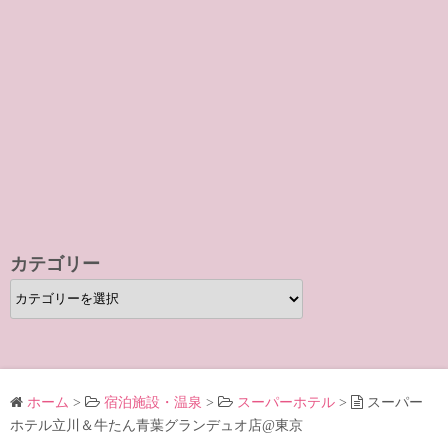
カテゴリー
カ
テ
ゴ
リ
ー
ホーム
>
宿泊施設・温泉
>
スーパーホテル
>
スーパー
ホテル立川＆牛たん青葉グランデュオ店@東京