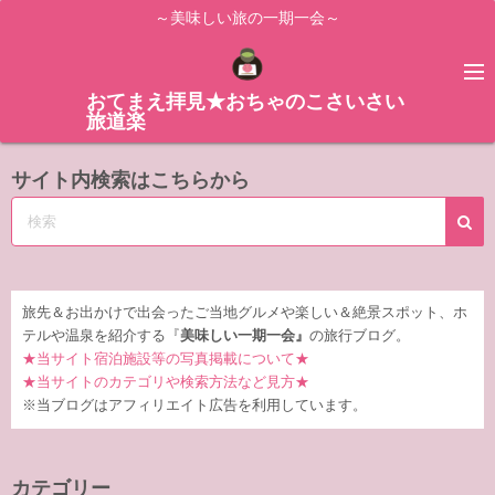
コ
～美味しい旅の一期一会～
ン
テ
ン
おてまえ拝見★おちゃのこさいさい
旅道楽
ツ
へ
サイト内検索はこちらから
ス
キ
ッ
プ
旅先＆お出かけで出会ったご当地グルメや楽しい＆絶景スポット、ホ
テルや温泉を紹介する『
美味しい一期一会』
の旅行ブログ。
★当サイト宿泊施設等の写真掲載について★
★当サイトのカテゴリや検索方法など見方★
※当ブログはアフィリエイト広告を利用しています。
カテゴリー