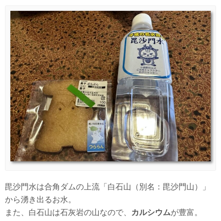
毘沙門水は合角ダムの上流「白石山（別名：毘沙門山）」
から湧き出るお水。
また、白石山は石灰岩の山なので、
カルシウム
が豊富。