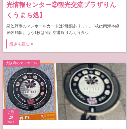
光情報センター②観光交流プラザりん
くうまち処】
泉佐野市のマンホールカードは2種類あります。1枚は南海本線
泉佐野駅。もう1枚は関西空港線りんくうタウ…
続きを読む
大阪府のマンホール
7月
20
2022