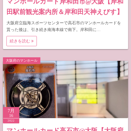
マンホールカード岸和田市@大阪【岸和
田駅前観光案内所＆岸和田天神えびす】
大阪府立臨海スポーツセンターで高石市のマンホールカードを
貰った後は、引き続き南海本線で南下。岸和田に…
続きを読む
大阪府のマンホール
7月
16
2022
マンホールカード高石市@大阪【大阪府