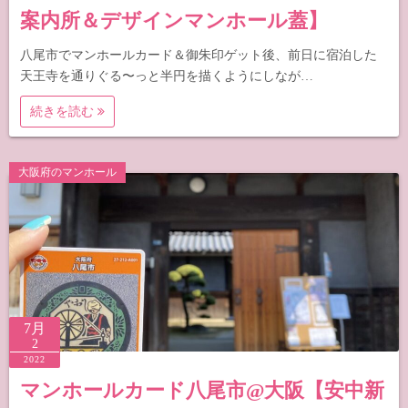
案内所＆デザインマンホール蓋】
八尾市でマンホールカード＆御朱印ゲット後、前日に宿泊した
天王寺を通りぐる〜っと半円を描くようにしなが…
続きを読む
大阪府のマンホール
7月
2
2022
マンホールカード八尾市@大阪【安中新