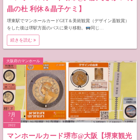
晶の杜 利休＆晶子ケミ】
堺東駅でマンホールカードGET＆美術観賞（デザイン蓋観賞）
をした後は堺駅方面のバスに乗り移動。
同じ…
続きを読む
大阪府のマンホール
7月
7
2022
マンホールカード堺市@大阪【堺東観光