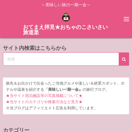
コ
～美味しい旅の一期一会～
ン
テ
ン
おてまえ拝見★おちゃのこさいさい
旅道楽
ツ
へ
サイト内検索はこちらから
ス
キ
ッ
プ
旅先＆お出かけで出会ったご当地グルメや楽しい＆絶景スポット、ホ
テルや温泉を紹介する『
美味しい一期一会』
の旅行ブログ。
★当サイト宿泊施設等の写真掲載について★
★当サイトのカテゴリや検索方法など見方★
※当ブログはアフィリエイト広告を利用しています。
カテゴリー