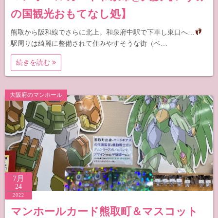
の国観光おもてなし処】
熊取から阪和線でさらに北上。和泉府中駅で下車し東口へ…
駅周りは綺麗に整備されて住みやすそうな街（ベ…
続きを読む
大阪府のマンホール
7月
24
2022
マンホールカード熊取町＆マスコット