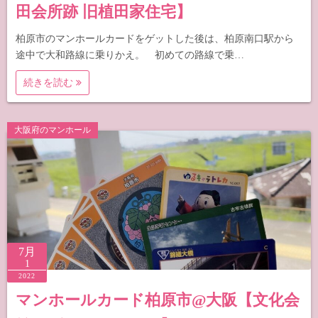
田会所跡 旧植田家住宅】
柏原市のマンホールカードをゲットした後は、柏原南口駅から
途中で大和路線に乗りかえ。 初めての路線で乗…
続きを読む
大阪府のマンホール
7月
1
2022
マンホールカード柏原市@大阪【文化会