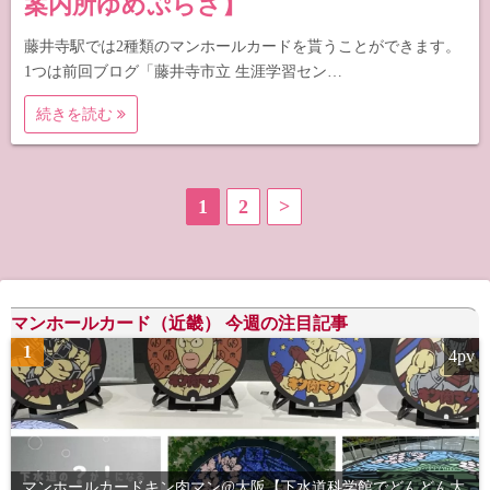
案内所ゆめぷらざ】
藤井寺駅では2種類のマンホールカードを貰うことができます。
1つは前回ブログ「藤井寺市立 生涯学習セン…
続きを読む
投
1
2
>
稿
の
マンホールカード（近畿） 今週の注目記事
ペ
1
4pv
ー
ジ
送
マンホールカードキン肉マン@大阪【下水道科学館でどんどん大