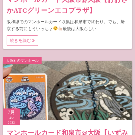
かATCグリーンエコプラザ】
阪和線でのマンホールカード収集は和泉市で終わり。でも、帰
京する前にもういっちょ
最後は大阪らしい…
続きを読む
大阪府のマンホール
7月
26
2022
マンホールカード和泉市@大阪【いずみ