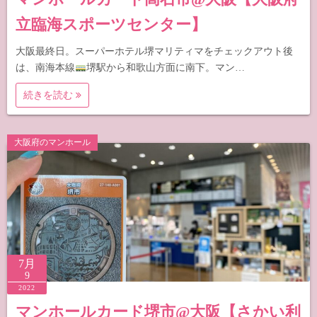
立臨海スポーツセンター】
大阪最終日。スーパーホテル堺マリティマをチェックアウト後
は、南海本線
堺駅から和歌山方面に南下。マン…
続きを読む
大阪府のマンホール
7月
9
2022
マンホールカード堺市@大阪【さかい利