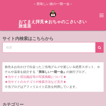
コ
～美味しい旅の一期一会～
ン
テ
ン
おてまえ拝見★おちゃのこさいさい
旅道楽
ツ
へ
サイト内検索はこちらから
ス
キ
ッ
プ
旅先＆お出かけで出会ったご当地グルメや楽しい＆絶景スポット、ホ
テルや温泉を紹介する『
美味しい一期一会』
の旅行ブログ。
★当サイト宿泊施設等の写真掲載について★
★当サイトのカテゴリや検索方法など見方★
※当ブログはアフィリエイト広告を利用しています。
カテゴリー