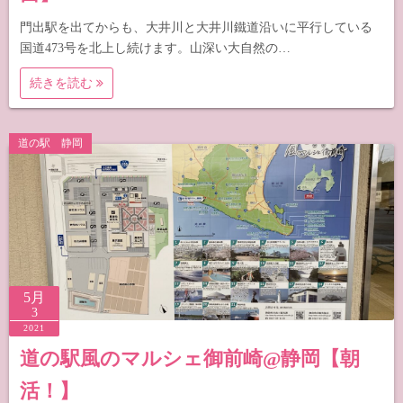
門出駅を出てからも、大井川と大井川鐵道沿いに平行している
国道473号を北上し続けます。山深い大自然の…
続きを読む
道の駅 静岡
5月
3
2021
道の駅風のマルシェ御前崎@静岡【朝
活！】