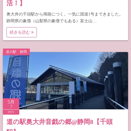
活！】
奥大井の千頭駅から帰路につく。一気に国道1号まできました。
静岡県の象徴（山梨県の象徴でもある）富士山…
続きを読む
道の駅 静岡
5月
7
2021
道の駅奥大井音戯の郷@静岡8【千頭