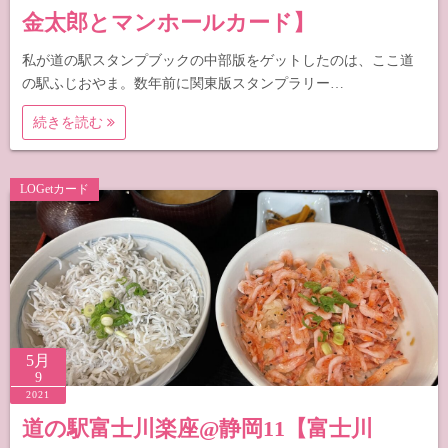
金太郎とマンホールカード】
私が道の駅スタンプブックの中部版をゲットしたのは、ここ道
の駅ふじおやま。数年前に関東版スタンプラリー…
続きを読む
LOGetカード
5月
9
2021
道の駅富士川楽座@静岡11【富士川