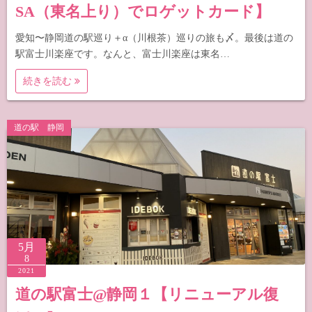
SA（東名上り）でロゲットカード】
愛知〜静岡道の駅巡り＋α（川根茶）巡りの旅も〆。最後は道の
駅富士川楽座です。なんと、富士川楽座は東名…
続きを読む
道の駅 静岡
5月
8
2021
道の駅富士@静岡１【リニューアル復