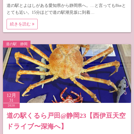
道の駅とよはしがある愛知県から静岡県へ。…と言っても8㎞と
とても近い。15分ほどで道の駅潮見坂に到着…
続きを読む
道の駅 静岡
12月
31
2020
道の駅くるら戸田@静岡23【西伊豆天空
ドライブ〜深海へ】