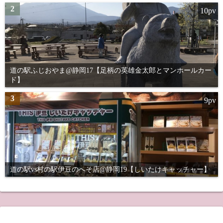
2
10pv
道の駅ふじおやま@静岡17【足柄の英雄金太郎とマンホールカー
ド】
3
9pv
道の駅vs村の駅伊豆のへそ店@静岡19【しいたけキャッチャー】