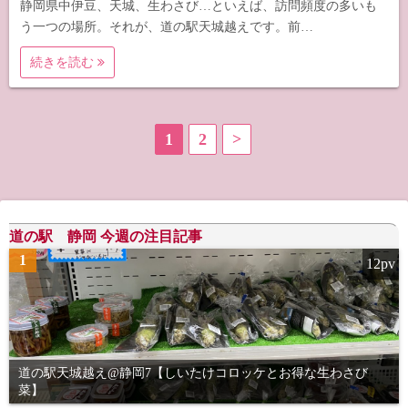
静岡県中伊豆、天城、生わさび…といえば、訪問頻度の多いも
う一つの場所。それが、道の駅天城越えです。前…
続きを読む
投
1
2
>
稿
の
道の駅 静岡 今週の注目記事
ペ
1
12pv
ー
ジ
送
道の駅天城越え@静岡7【しいたけコロッケとお得な生わさび
り
菜】