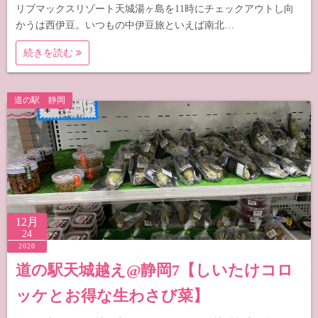
リブマックスリゾート天城湯ヶ島を11時にチェックアウトし向
かうは西伊豆。いつもの中伊豆旅といえば南北…
続きを読む
道の駅 静岡
12月
24
2020
道の駅天城越え@静岡7【しいたけコロ
ッケとお得な生わさび菜】