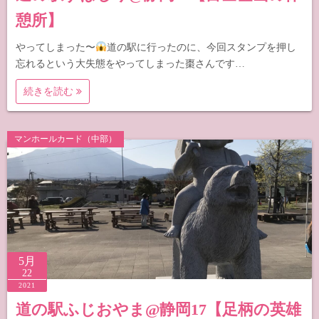
憩所】
やってしまった〜
道の駅に行ったのに、今回スタンプを押し
忘れるという大失態をやってしまった棗さんです…
続きを読む
マンホールカード（中部）
5月
22
2021
道の駅ふじおやま@静岡17【足柄の英雄