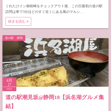
くれたけイン御前崎をチェックアウト後、この日最初の道の駅
訪問は車で3分ほどのすぐ近くにある風のマルシ…
続きを読む
道の駅 静岡
4月
27
2021
道の駅潮見坂@静岡18【浜名湖グルメ集
結】