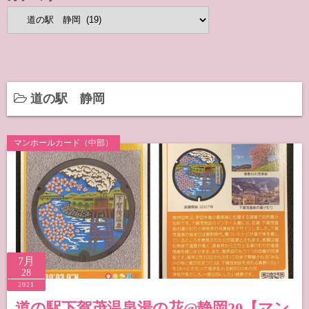
カ
テ
ゴ
リ
ー
道の駅 静岡
マンホールカード（中部）
7月
28
2021
道の駅下賀茂温泉湯の花@静岡20【マン