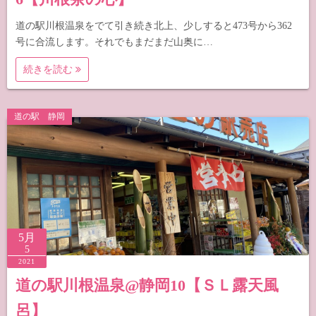
道の駅川根温泉をでて引き続き北上、少しすると473号から362
号に合流します。それでもまだまだ山奥に…
続きを読む
道の駅 静岡
5月
5
2021
道の駅川根温泉@静岡10【ＳＬ露天風
呂】