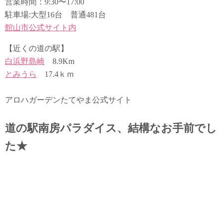
営業時間：9:30〜17:00
駐車場:大型16台 普通481台
館山市公式サイト内
【近くの道の駅】
白浜野島崎
8.9Km
とみうら
17.4ｋｍ
アロハガーデンたてやま公式サイト
道の駅南房パラダイス、結構なお手前でし
た★