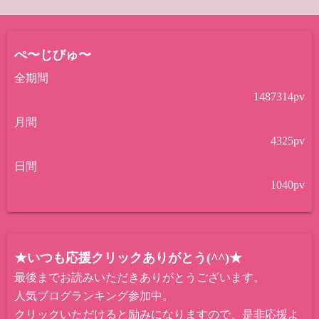
ぺ〜じびゅ〜
全期間
1487314
pv
月間
4325
pv
日間
1040
pv
★いつも応援クリックありがとう(^^)★
最後までお読みいただきありがとうございます。
人気ブログランキング参加中。
クリックいただけると励みになりますので、是非応援よ