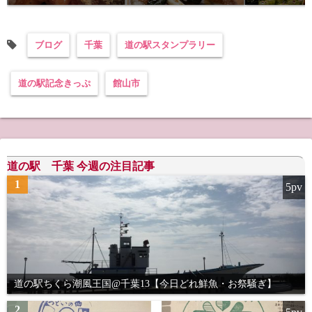
ブログ
千葉
道の駅スタンプラリー
道の駅記念きっぷ
館山市
道の駅 千葉 今週の注目記事
1
5pv
道の駅ちくら潮風王国@千葉13【今日どれ鮮魚・お祭騒ぎ】
2