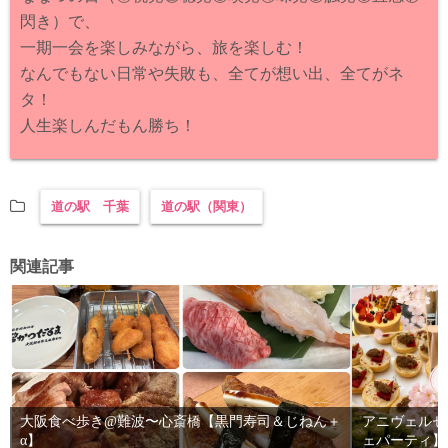
閃き）で、
一期一会を楽しみながら、旅を楽しむ！
なんでもない日常や失敗も、全てが想い出、全てがネ
タ！
人生楽しんだもん勝ち！
道の駅 千葉
道の駅（関東）
関連記事
大阪食べ歩き@難波〜心斎橋【黒門寿司＆じねん＋
アニヴェルセ
α】
ェパーティ】