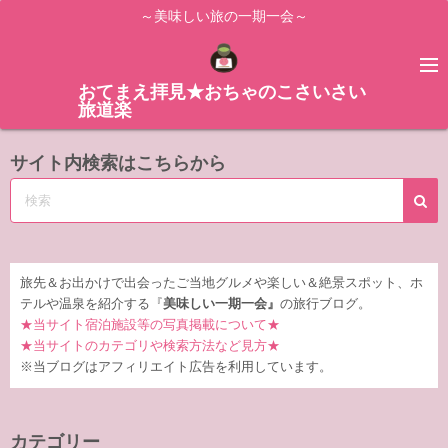
コ
～美味しい旅の一期一会～
ン
テ
ン
おてまえ拝見★おちゃのこさいさい
旅道楽
ツ
へ
サイト内検索はこちらから
ス
キ
ッ
プ
旅先＆お出かけで出会ったご当地グルメや楽しい＆絶景スポット、ホ
テルや温泉を紹介する『
美味しい一期一会』
の旅行ブログ。
★当サイト宿泊施設等の写真掲載について★
★当サイトのカテゴリや検索方法など見方★
※当ブログはアフィリエイト広告を利用しています。
カテゴリー