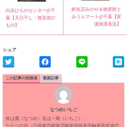
鮮魚店みのや＆物産館と
白浜ひものセンター@千
みうらマート@千葉【富
葉【天日干し・無添加ひ
浦漁港直送】
もの】
シェア
この記事の投稿者
最新記事
なつめいちご
姓は棗（なつめ）名は一期（いちご）。
ななつの目（①視覚②聴覚③嗅覚④味覚⑤触覚⑥直感⑦