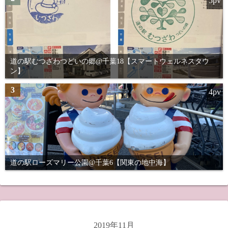
5pv
道の駅むつざわつどいの郷@千葉18【スマートウェルネスタウ
ン】
3
4pv
道の駅ローズマリー公園@千葉6【関東の地中海】
2019年11月