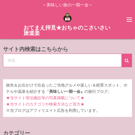
コ
～美味しい旅の一期一会～
ン
テ
ン
おてまえ拝見★おちゃのこさいさい
旅道楽
ツ
へ
サイト内検索はこちらから
ス
キ
ッ
プ
旅先＆お出かけで出会ったご当地グルメや楽しい＆絶景スポット、ホ
テルや温泉を紹介する『
美味しい一期一会』
の旅行ブログ。
★当サイト宿泊施設等の写真掲載について★
★当サイトのカテゴリや検索方法など見方★
※当ブログはアフィリエイト広告を利用しています。
カテゴリー