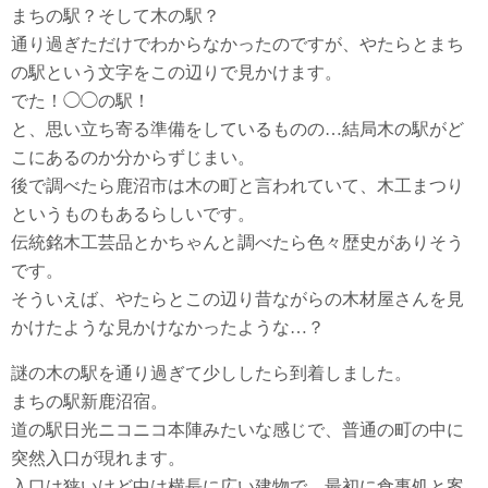
まちの駅？そして木の駅？
通り過ぎただけでわからなかったのですが、やたらとまち
の駅という文字をこの辺りで見かけます。
でた！◯◯の駅！
と、思い立ち寄る準備をしているものの…結局木の駅がど
こにあるのか分からずじまい。
後で調べたら鹿沼市は木の町と言われていて、木工まつり
というものもあるらしいです。
伝統銘木工芸品とかちゃんと調べたら色々歴史がありそう
です。
そういえば、やたらとこの辺り昔ながらの木材屋さんを見
かけたような見かけなかったような…？
謎の木の駅を通り過ぎて少ししたら到着しました。
まちの駅新鹿沼宿。
道の駅日光ニコニコ本陣みたいな感じで、普通の町の中に
突然入口が現れます。
入口は狭いけど中は横長に広い建物で、最初に食事処と案