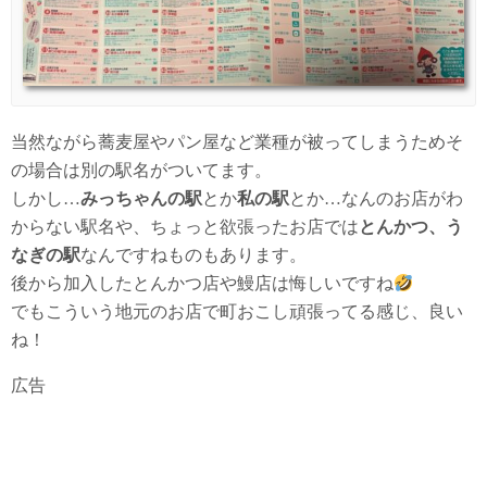
当然ながら蕎麦屋やパン屋など業種が被ってしまうためそ
の場合は別の駅名がついてます。
しかし…
みっちゃんの駅
とか
私の駅
とか…なんのお店がわ
からない駅名や、ちょっと欲張ったお店では
とんかつ、う
なぎの駅
なんですねものもあります。
後から加入したとんかつ店や鰻店は悔しいですね
でもこういう地元のお店で町おこし頑張ってる感じ、良い
ね！
広告