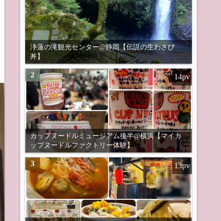
浄蓮の滝観光センター@静岡【伝説の生わさび
丼】
2
14pv
カップヌードルミュージアム後半@横浜【マイカ
ップヌードルファクトリー体験】
3
13pv