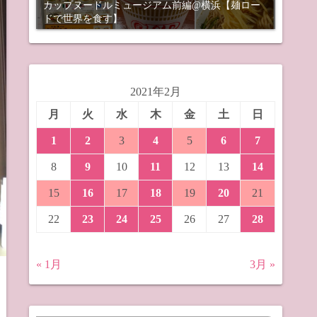
カップヌードルミュージアム前編@横浜【麺ロー
ドで世界を食す】
2021年2月
月
火
水
木
金
土
日
1
2
3
4
5
6
7
8
9
10
11
12
13
14
15
16
17
18
19
20
21
22
23
24
25
26
27
28
« 1月
3月 »