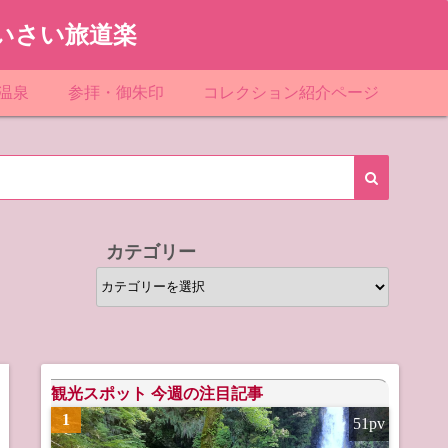
いさい旅道楽
温泉
参拝・御朱印
コレクション紹介ページ
館＆民宿
お寺
「関東」道の駅スタンプ一覧
ループ
神社
「東北」道の駅スタンプ一覧
ルグループ
「中部」道の駅スタンプ一覧
カテゴリー
スリゾート
マンホールカード
カ
テ
テル
橋カード
ゴ
リ
ル・ビジネスホテル
ー
観光スポット 今週の注目記事
1
51pv