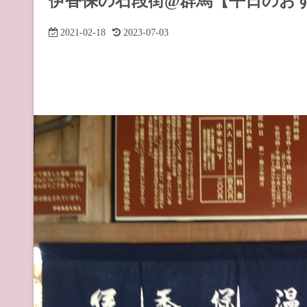
伊香保の石段街@群馬【平日のお
道の駅 山
2021-02-18
2023-07-03
道の駅 長