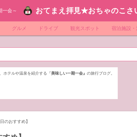
おてまえ拝見★おちゃのこさ
期一会～
ぷ
グルメ
ドライブ
観光スポット
宿泊施設・
葉
京都のマンホール
飲食店放浪記
サービスエリア／パーキングエリア
●●の駅シリーズ
ホテル・旅
京
知
奈川県のマンホール
阪府のマンホール
お土産＆テイクアウト
レトロ自販機・ドライブイン
漁港
おおるりグ
玉
岡
城
玉県のマンホール
城県のマンホール
遊び・体験
伊東園ホテ
、ホテルや温泉を紹介する『
美味しい一期一会』
の旅行ブログ。
奈川
島
葉県のマンホール
島県のマンホール
岡県のマンホール
リブマック
城
城県のマンホール
スーパーホ
馬
木県のマンホール
シティホテ
平日のおすすめ】
木
馬県のマンホール