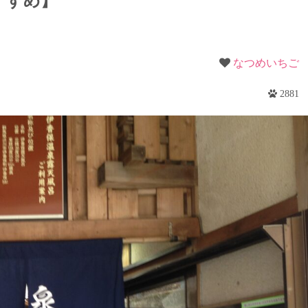
すすめ】
梨
野
なつめいちご
2881