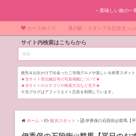
コ
～美味しい旅の一
ン
テ
ン
カードめぐり
道の駅・スタンプ＆記念きっ
ツ
マンホールカード
サイト内検索はこちらから
マンホールカード（関東）
道の駅（関東）
道の駅 千
東
へ
ス
IKEカード
マンホールカード（近畿）
道の駅（中部）
道の駅 東
道の駅 愛
神
大
キ
ッ
KAWAカード
マンホールカード（東北）
道の駅（東北）
道の駅 埼
道の駅 静
道の駅 宮
埼
宮
旅先＆お出かけで出会ったご当地グルメや楽しい＆絶景スポット
プ
★当サイト宿泊施設等の写真掲載について★
橋カード
マンホールカード（中部）
道の駅（北陸）
道の駅 神
道の駅 福
千
福
静
★当サイトのカテゴリや検索方法など見方★
※当ブログはアフィリエイト広告を利用しています。
ダムカード
道の駅 茨
茨
LOGetカード
道の駅 群
栃
ホーム
>
観光スポット
>
伊香保の石段街@群馬【
道の駅 栃
群