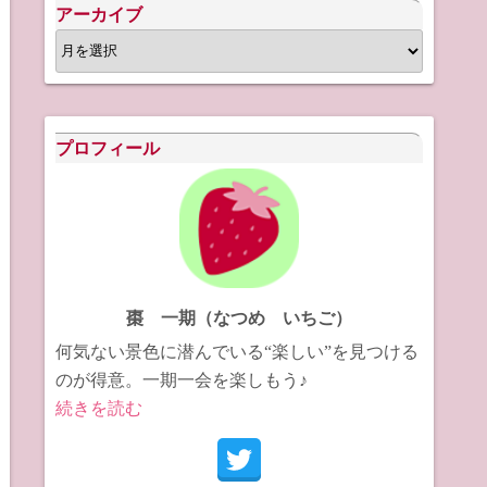
アーカイブ
ア
ー
カ
イ
プロフィール
ブ
棗 一期（なつめ いちご）
何気ない景色に潜んでいる“楽しい”を見つける
のが得意。一期一会を楽しもう♪
続きを読む