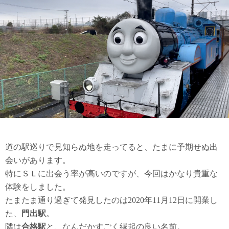
道の駅巡りで見知らぬ地を走ってると、たまに予期せぬ出
会いがあります。
特にＳＬに出会う率が高いのですが、今回はかなり貴重な
体験をしました。
たまたま通り過ぎて発見したのは2020年11月12日に開業し
た、
門出駅
。
隣は
合格駅
と、なんだかすごく縁起の良い名前。