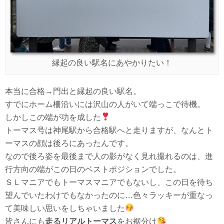
縁起の良い駅名にあやかりたい！
本当に合格→門出と縁起の良い駅名。
すでにホーム柵沿いには沢山の人がいて端っこで待機。
しかしこの端が功を成した
トーマス号は神尾駅から合格駅へと走りますが、なんとト
ーマスの顔は後ろにあったんです。
なので後ろ姿を最後まで人の影がなく見れ撮れるのは、進
行方向の端がこの日のベストポジションでした。
ＳＬマニアでもトーマスマニアでもないし、この日を待ち
望んでいたわけでもなかったのに…色々ラッキーが重なっ
て美味しい思いをしちゃいました
皆さんにも
走るリアルトーマス
をお裾分け