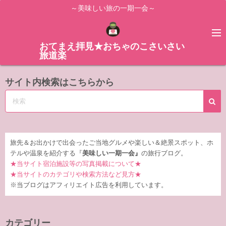
コ
～美味しい旅の一期一会～
ン
テ
ン
おてまえ拝見★おちゃのこさいさい
旅道楽
ツ
へ
サイト内検索はこちらから
ス
キ
ッ
プ
旅先＆お出かけで出会ったご当地グルメや楽しい＆絶景スポット、ホ
テルや温泉を紹介する『
美味しい一期一会』
の旅行ブログ。
★当サイト宿泊施設等の写真掲載について★
★当サイトのカテゴリや検索方法など見方★
※当ブログはアフィリエイト広告を利用しています。
カテゴリー