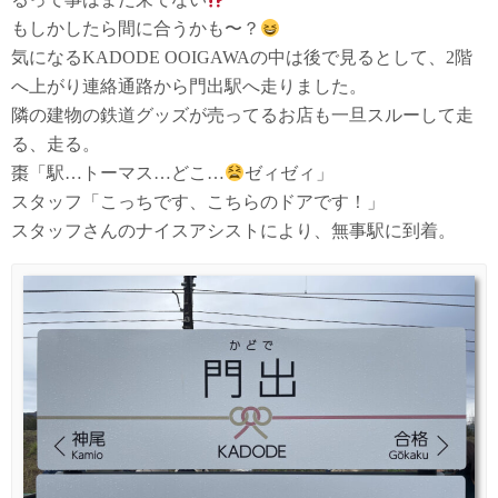
もしかしたら間に合うかも〜？
気になるKADODE OOIGAWAの中は後で見るとして、2階
へ上がり連絡通路から門出駅へ走りました。
隣の建物の鉄道グッズが売ってるお店も一旦スルーして走
る、走る。
棗
「駅…トーマス…どこ…
ゼィゼィ」
スタッフ
「こっちです、こちらのドアです！」
スタッフさんのナイスアシストにより、無事駅に到着。