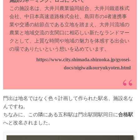
施設のネーミング、ロゴについて
この施設名は、大井川農業協同組合、大井川鐵道株式
会社、中日本高速道路株式会社、島田市の4者連携事
業や交通の結節点である立地を踏まえ、大井川流域の
農業と地域交流の玄関口に相応しい新たなランドマー
クとして、上質な時間や地域の魅力を体感する出会い
の場でありたいという想いを込めています。
https://www.city.shimada.shizuoka.jp/gyosei-
docs/nigiwaikouryukyoten.html
門出は地名ではなく色々計画して作られた駅名、施設名な
んですね。
ちなみに、この隣にある五和駅は門出駅開駅同日に
合格駅
へと改名されました。