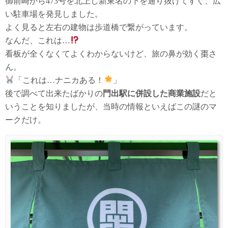
御前崎から473号を北上し新東名の下を通り抜けてすぐ、広
い駐車場を発見しました。
よく見ると左右の建物は歩道橋で繋がっています。
なんだ、これは…
看板が全くなくてよくわからないけど、旅の鼻が効く棗さ
ん。
「これは…ナニカある！
」
後で調べて出来たばかりの
門出駅に併設した商業施設
だと
いうことを知りましたが、当時の情報といえばこの謎のマ
ークだけ。