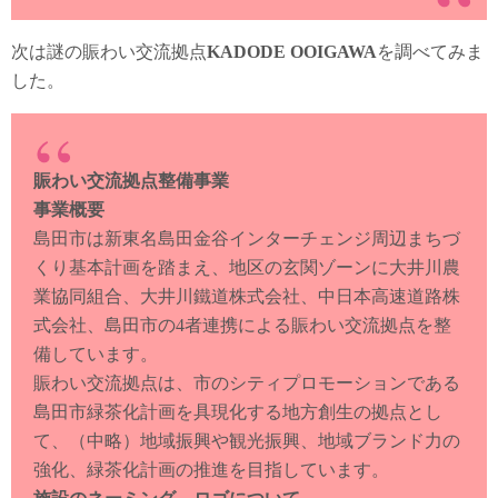
次は謎の賑わい交流拠点
KADODE OOIGAWA
を調べてみま
した。
賑わい交流拠点整備事業
事業概要
島田市は新東名島田金谷インターチェンジ周辺まちづ
くり基本計画を踏まえ、地区の玄関ゾーンに大井川農
業協同組合、大井川鐵道株式会社、中日本高速道路株
式会社、島田市の4者連携による賑わい交流拠点を整
備しています。
賑わい交流拠点は、市のシティプロモーションである
島田市緑茶化計画を具現化する地方創生の拠点とし
て、（中略）地域振興や観光振興、地域ブランド力の
強化、緑茶化計画の推進を目指しています。