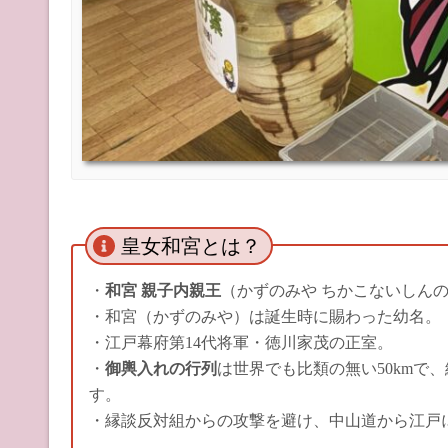
皇女和宮とは？
・
和宮 親子内親王
（かずのみや ちかこないしん
・和宮（かずのみや）は誕生時に賜わった幼名。
・江戸幕府第14代将軍・徳川家茂の正室。
・
御輿入れの行列
は世界でも比類の無い50kmで
す。
・縁談反対組からの攻撃を避け、中山道から江戸