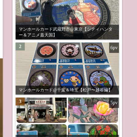
マンホールカード武蔵野市@東京【シティハンタ
ー＆アニメ蓋天国】
2
6pv
マンホールカード@千葉＆埼玉【松戸〜越谷編】
3
5pv