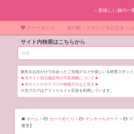
コ
～美味しい旅の一
ン
テ
ン
カードめぐり
道の駅・スタンプ＆記念きっ
ツ
マンホールカード
サイト内検索はこちらから
マンホールカード（関東）
道の駅（関東）
道の駅 千
東
へ
ス
IKEカード
マンホールカード（近畿）
道の駅（中部）
道の駅 東
道の駅 愛
神
大
キ
ッ
KAWAカード
マンホールカード（東北）
道の駅（東北）
道の駅 埼
道の駅 静
道の駅 宮
埼
宮
旅先＆お出かけで出会ったご当地グルメや楽しい＆絶景スポット
プ
★当サイト宿泊施設等の写真掲載について★
橋カード
マンホールカード（中部）
道の駅（北陸）
道の駅 神
道の駅 福
千
福
静
★当サイトのカテゴリや検索方法など見方★
※当ブログはアフィリエイト広告を利用しています。
ダムカード
道の駅 茨
茨
LOGetカード
道の駅 群
栃
ホーム
>
カードめぐり
>
マンホールカード
>
マ
道の駅 栃
群
尾市】