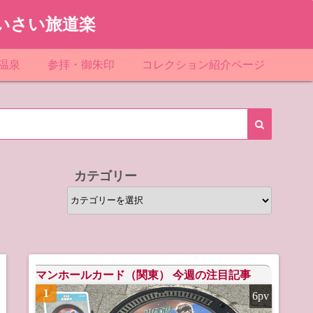
いさい旅道楽
温泉
参拝・御朱印
コレクション紹介ページ
館＆民宿
お寺
「関東」道の駅スタンプ一覧
ループ
神社
「東北」道の駅スタンプ一覧
ルグループ
「中部」道の駅スタンプ一覧
カテゴリー
スリゾート
マンホールカード
カ
テ
テル
橋カード
ゴ
リ
ル・ビジネスホテル
ー
マンホールカード（関東） 今週の注目記事
1
6pv