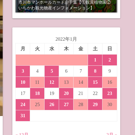
市川市マンホールカード@千葉【①観賞植物園②
いちかわ観光物産インフォメーション】
2022年1月
月
火
水
木
金
土
日
1
2
3
4
5
6
7
8
9
10
11
12
13
14
15
16
17
18
19
20
21
22
23
24
25
26
27
28
29
30
31
« 12月
2月 »