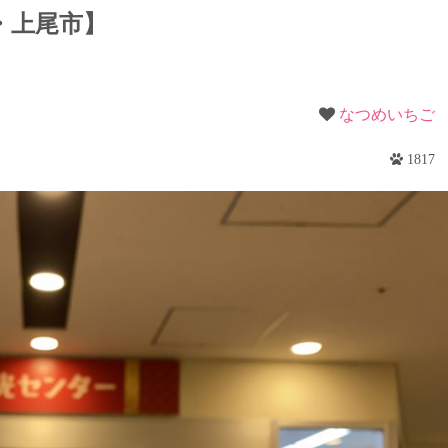
梨
・上尾市】
野
なつめいちご
1817