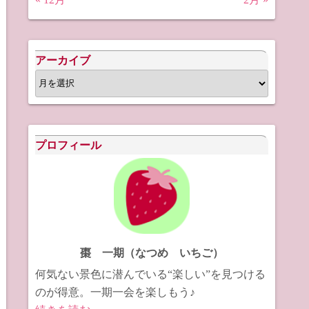
アーカイブ
ア
ー
カ
イ
プロフィール
ブ
棗 一期（なつめ いちご）
何気ない景色に潜んでいる“楽しい”を見つける
のが得意。一期一会を楽しもう♪