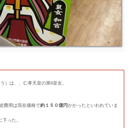
のう）は、、仁孝天皇の第8皇女。
、総費用は現在価格で
約１５０億円
かかったといわれていま
に下った。