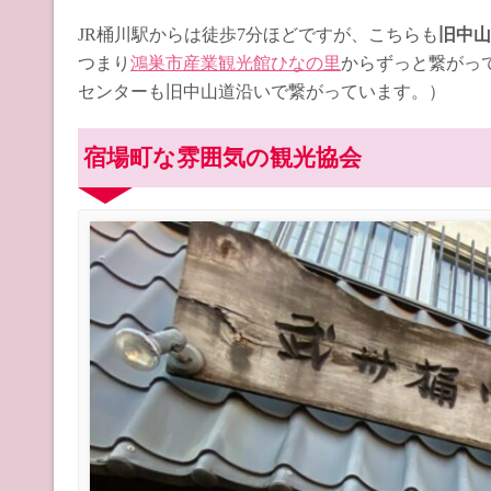
JR桶川駅からは徒歩7分ほどですが、こちらも
旧中山
つまり
鴻巣市産業観光館ひなの里
からずっと繋がっ
センターも旧中山道沿いで繋がっています。）
宿場町な雰囲気の観光協会