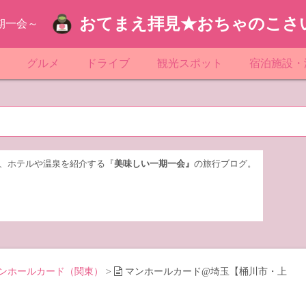
おてまえ拝見★おちゃのこさ
期一会～
ぷ
グルメ
ドライブ
観光スポット
宿泊施設・
葉
京都のマンホール
飲食店放浪記
サービスエリア／パーキングエリア
●●の駅シリーズ
ホテル・旅
京
知
奈川県のマンホール
阪府のマンホール
お土産＆テイクアウト
レトロ自販機・ドライブイン
漁港
おおるりグ
玉
岡
城
玉県のマンホール
城県のマンホール
遊び・体験
伊東園ホテ
、ホテルや温泉を紹介する『
美味しい一期一会』
の旅行ブログ。
奈川
島
葉県のマンホール
島県のマンホール
岡県のマンホール
リブマック
城
城県のマンホール
スーパーホ
馬
木県のマンホール
シティホテ
ンホールカード（関東）
>
マンホールカード@埼玉【桶川市・上
木
馬県のマンホール