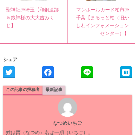
聖神社@埼玉【和銅遺跡
マンホールカード柏市@
＆銭神様の大大吉みく
千葉【まるっと柏（旧か
じ】
しわインフォメーション
センター）】
シェア
この記事の投稿者
最新記事
なつめいちご
姓は棗（なつめ）名は一期（いちご）。