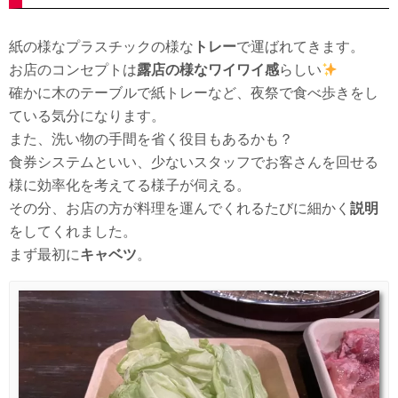
紙の様なプラスチックの様な
トレー
で運ばれてきます。
お店のコンセプトは
露店の様なワイワイ感
らしい
確かに木のテーブルで紙トレーなど、夜祭で食べ歩きをし
ている気分になります。
また、洗い物の手間を省く役目もあるかも？
食券システムといい、少ないスタッフでお客さんを回せる
様に効率化を考えてる様子が伺える。
その分、お店の方が料理を運んでくれるたびに細かく
説明
をしてくれました。
まず最初に
キャベツ
。