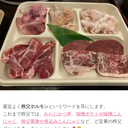
最近よく
秩父ホルモン
というワードを耳にします。
これまで秩父では、
わらじかつ丼
、
味噌ポテトや味噌こん
にゃく
、
秩父蕎麦や煮込みこんにゃく
など、ど定番の秩父