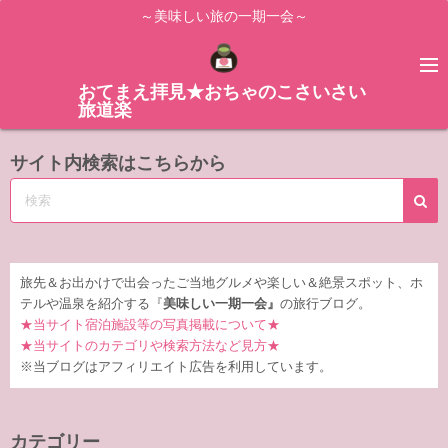
コ
～美味しい旅の一期一会～
ン
テ
ン
おてまえ拝見★おちゃのこさいさい
旅道楽
ツ
へ
サイト内検索はこちらから
ス
キ
ッ
プ
旅先＆お出かけで出会ったご当地グルメや楽しい＆絶景スポット、ホ
テルや温泉を紹介する『
美味しい一期一会』
の旅行ブログ。
★当サイト宿泊施設等の写真掲載について★
★当サイトのカテゴリや検索方法など見方★
※当ブログはアフィリエイト広告を利用しています。
カテゴリー