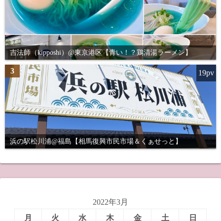
吉法師（kipposhi）@東京港区【青い！？鶏清湯ラーメン】
3
19pv
浜の駅松川浦@福島【相馬復興市民市場＆くぁせっと】
2022年3月
月
火
水
木
金
土
日