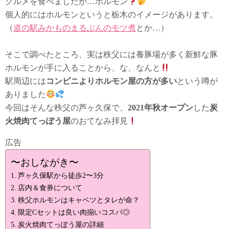
グルメを食べましたが…ホルモン
個人的にはホルモンというと栃木のイメージがあります。
（
道の駅みかものまるぶんのモツ煮
とか…）
そこで調べたところ、実は秩父には養豚場が多く新鮮な豚
ホルモンが手に入ることから、な、なんと
駅周辺には
コンビニよりホルモン屋の方が多い
という噂が
ありました
今回はそんな秩父の芦ヶ久保で、
2021年秋
オープン
した
炭
火焼肉てっぽう屋
のおてなみ拝見
広告
〜おしながき〜
芦ヶ久保駅から徒歩2〜3分
店内＆食券について
秩父ホルモンはキャベツとタレが命？
限定Cセットは良い肉揃いコスパ◎
炭火焼肉てっぽう屋の詳細