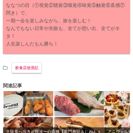
ななつの目（①視覚②聴覚③嗅覚④味覚⑤触覚⑥直感⑦
閃き）で、
一期一会を楽しみながら、旅を楽しむ！
なんでもない日常や失敗も、全てが想い出、全てがネ
タ！
人生楽しんだもん勝ち！
飲食店放浪記
関連記事
大阪食べ歩き@難波〜心斎橋【黒門寿司＆じねん＋
アニヴェルセ