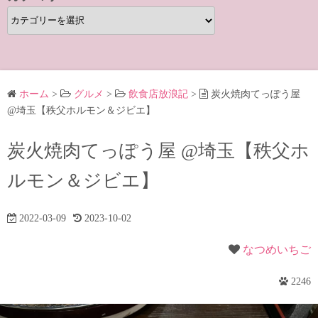
カ
テ
ゴ
リ
ー
ホーム
>
グルメ
>
飲食店放浪記
>
炭火焼肉てっぽう屋
@埼玉【秩父ホルモン＆ジビエ】
炭火焼肉てっぽう屋 @埼玉【秩父ホ
ルモン＆ジビエ】
2022-03-09
2023-10-02
なつめいちご
2246