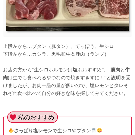
上段左から…ブタン（豚タン）、てっぽう、生シロ
下段左から…カシラ、黒毛和牛＆鹿肉（ランプ）
お店の方から“生シロホルモンは
塩
もおすすめ”、“
鹿肉
と
牛
肉
は生でも食べれるやつなので焼きすぎずに！”と説明を受
けましたが、お肉一品の量が多いので、塩レモンとタレそ
れぞれ食べ比べて自分の好きな味を探してみてください。
私のおすすめ
さっぱり塩レモン
で生シロやブタン