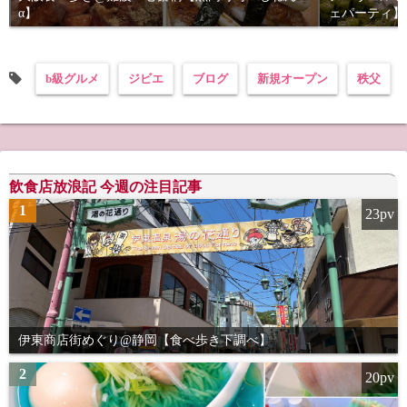
α】
ェパーティ】
b級グルメ
ジビエ
ブログ
新規オープン
秩父
飲食店放浪記 今週の注目記事
1
23pv
伊東商店街めぐり@静岡【食べ歩き下調べ】
2
20pv