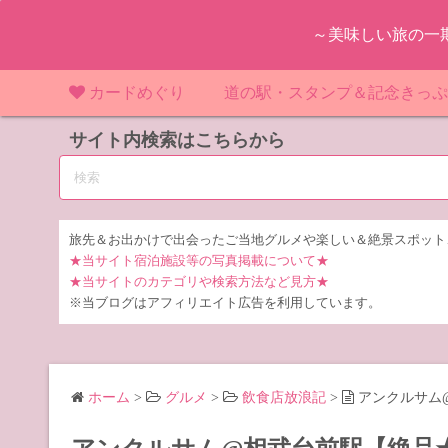
コ
～美味しい旅の一
ン
テ
ン
カードめぐり
道の駅・スタンプ＆記念きっ
ツ
マンホールカード
サイト内検索はこちらから
マンホールカード（関東）
道の駅（関東）
道の駅 千
東
へ
ス
IKEカード
マンホールカード（近畿）
道の駅（中部）
道の駅 東
道の駅 愛
神
大
キ
ッ
KAWAカード
マンホールカード（東北）
道の駅（東北）
道の駅 埼
道の駅 静
道の駅 宮
埼
宮
旅先＆お出かけで出会ったご当地グルメや楽しい＆絶景スポット
プ
★当サイト宿泊施設等の写真掲載について★
橋カード
マンホールカード（中部）
道の駅（北陸）
道の駅 神
道の駅 福
千
福
静
★当サイトのカテゴリや検索方法など見方★
※当ブログはアフィリエイト広告を利用しています。
ダムカード
道の駅 茨
茨
LOGetカード
道の駅 群
栃
ホーム
>
グルメ
>
飲食店放浪記
>
アンクルサム
道の駅 栃
群