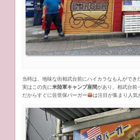
当時は、地味な街相武台前にハイカラなもんができ
実はこの先に
米陸軍キャンプ座間
があり、相武台前
だからすぐに佐世保バーガー
は注目が集まり人気