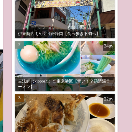
伊東商店街めぐり@静岡【食べ歩き下調べ】
2
24pv
吉法師（kipposhi）@東京港区【青い！？鶏清湯ラ
ーメン】
3
22pv