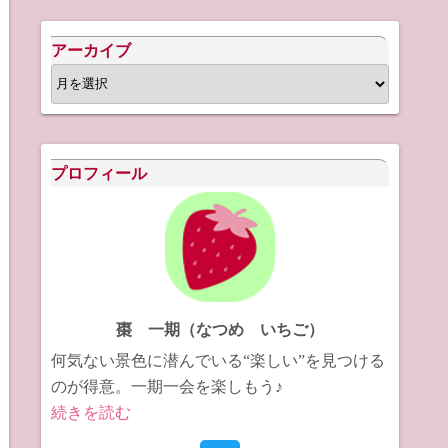
アーカイブ
ア
ー
カ
イ
プロフィール
ブ
棗 一期（なつめ いちご）
何気ない景色に潜んでいる“楽しい”を見つける
のが得意。一期一会を楽しもう♪
続きを読む