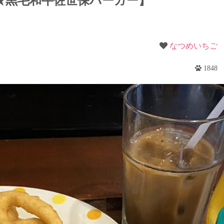
★黒毛和牛佐世保バーガー】
梨
野
なつめいちご
1848