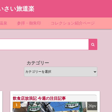
いさい旅道楽
温泉
参拝・御朱印
コレクション紹介ページ
館＆民宿
お寺
「関東」道の駅スタンプ一覧
ループ
神社
「東北」道の駅スタンプ一覧
ルグループ
「中部」道の駅スタンプ一覧
カテゴリー
スリゾート
マンホールカード
カ
テ
テル
橋カード
ゴ
リ
ル・ビジネスホテル
ー
飲食店放浪記 今週の注目記事
1
26pv