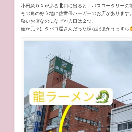
小田急ＯＸがある
北口
に出ると、バスロータリーの
その角の好立地に佐世保バーガーのお店があります
狭いお店なのになぜか入口は２つ。
確か元々はタバコ屋さんだった様な記憶がうっすら