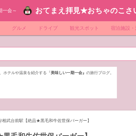
おてまえ拝見★おちゃのこさ
期一会～
ぷ
グルメ
ドライブ
観光スポット
宿泊施設・
葉
京都のマンホール
飲食店放浪記
サービスエリア／パーキングエリア
●●の駅シリーズ
ホテル・旅
京
知
奈川県のマンホール
阪府のマンホール
お土産＆テイクアウト
レトロ自販機・ドライブイン
漁港
おおるりグ
玉
岡
城
玉県のマンホール
城県のマンホール
遊び・体験
伊東園ホテ
、ホテルや温泉を紹介する『
美味しい一期一会』
の旅行ブログ。
奈川
島
葉県のマンホール
島県のマンホール
岡県のマンホール
リブマック
城
城県のマンホール
スーパーホ
馬
木県のマンホール
シティホテ
@相武台前駅【絶品★黒毛和牛佐世保バーガー】
木
馬県のマンホール