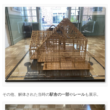
その他、解体された当時の
駅舎の一部
や
レール
も展示。