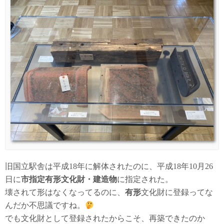
旧国立駅舎は平成18年に解体されたのに、平成18年10月26
日に
市指定有形文化財・建造物
に指定された。
壊されて形はなくなってるのに、
有形
文化財に登録ってな
んだか不思議ですね。
でも文化財として登録されたからこそ、再築できたのか