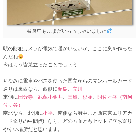
猛暑中も…まだいらっしゃいました
駅の防犯カメラが電気で暖かいせいか、ここに巣を作った
んだね
今はもう皆巣立ったことでしょう。
ちなみに電車やバスを使った国立からのマンホールカード
巡りは東西なら、西側に
昭島
、
立川
。
東側に
国分寺
、
武蔵小金井
、
三鷹
、
杉並
、
阿佐ヶ谷（南阿
佐ヶ谷）
南北なら、北側に
小平
、南側なら府中…と西東京エリアカ
ード巡りの中間点になり、どの方面ともセットで立ち寄り
やすい場所だと思います。