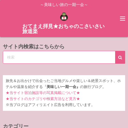
コ
～美味しい旅の一期一会～
ン
テ
ン
おてまえ拝見★おちゃのこさいさい
旅道楽
ツ
へ
サイト内検索はこちらから
ス
キ
ッ
プ
旅先＆お出かけで出会ったご当地グルメや楽しい＆絶景スポット、ホ
テルや温泉を紹介する『
美味しい一期一会』
の旅行ブログ。
★当サイト宿泊施設等の写真掲載について★
★当サイトのカテゴリや検索方法など見方★
※当ブログはアフィリエイト広告を利用しています。
カテゴリー