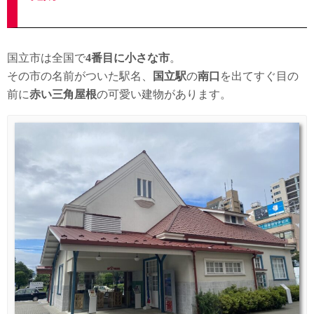
国立市は全国で
4番目に小さな市
。
その市の名前がついた駅名、
国立駅
の
南口
を出てすぐ目の
前に
赤い三角屋根
の可愛い建物があります。