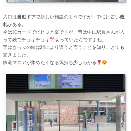
入口は
自動ドア
で新しい施設のようですが、中には古い
改
札
がある。
今はICカードでピピッと楽ですが、昔は中に駅員さんが入
って鋏でチョキチョキ
切っていたんですよね。
実はきっぷの鋏は駅により違うと言うことを知り、とても
驚きました。
鉄道マニアが集めたくなる気持ち少しわかる