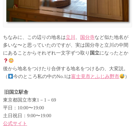
ちなみに、この辺りの地名は
立川
、
国分寺
など似た地名が
多いな〜と思っていたのですが、実は国分寺と立川の中間
にあることからそれぞれ一文字ずつ取り
国立
になったとか
後から地名をつけたり合併する地名をつけるの、大変説。
（
今のところ私の中のNo.1は
富士見市とふじみ野市
）
旧国立駅舎
東京都国立市東1－1－69
平日：10:00〜19:00
土日祝日：9:00〜19:00
公式サイト