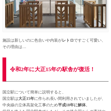
施設は新しいのに色合いや内装が
レトロ
ですごく可愛い、
その理由は…
令和2年に大正15年の駅舎が復活！
国立駅について簡単に説明すると、
国立駅は
大正15年
に作られ長い間利用されていましたが、
中央線の立体高架化工事のため
平成18年に解体
。