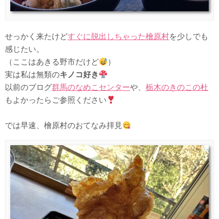
せっかく来たけど
すぐに脱出しちゃった檜原村
を少しでも
感じたい。
（ここはあきる野市だけど
）
実は私は無類の
キノコ好き
以前のブログ
群馬のなめこセンター
や、
栃木のきのこの杜
もよかったらご参照ください
では早速、檜原村のおてなみ拝見