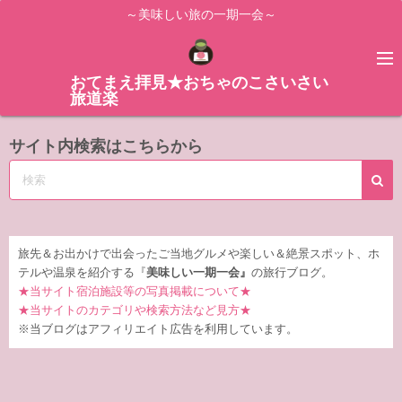
コ
～美味しい旅の一期一会～
ン
テ
ン
おてまえ拝見★おちゃのこさいさい
旅道楽
ツ
へ
サイト内検索はこちらから
ス
キ
ッ
プ
旅先＆お出かけで出会ったご当地グルメや楽しい＆絶景スポット、ホ
テルや温泉を紹介する『
美味しい一期一会』
の旅行ブログ。
★当サイト宿泊施設等の写真掲載について★
★当サイトのカテゴリや検索方法など見方★
※当ブログはアフィリエイト広告を利用しています。