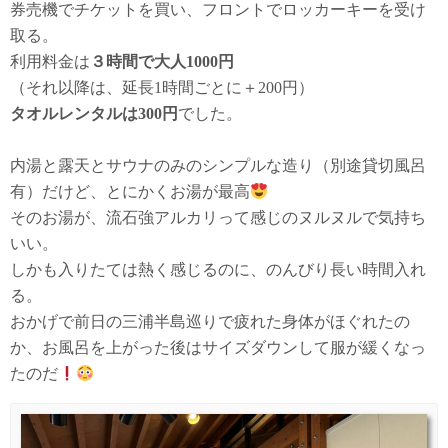
券売機でチケットを買い、フロントでロッカーキーを受け
取る。
利用料金は
３時間で大人1000円
（それ以降は、延長1時間ごとに＋200円）
タオルレンタルは300円
でした。
内湯と露天とサウナのみのシンプルな造り（別途貸切風呂
有）だけど、とにかくお湯が最高
そのお湯が、流石強アルカリって感じのヌルヌルで気持ち
いい。
しかも入りたては熱く感じるのに、のんびり長い時間入れ
る。
おかげで前日の三浦半島巡りで疲れた身体がほぐれたの
か、お風呂を上がった後はサイズダウンして服が緩くなっ
たのだ