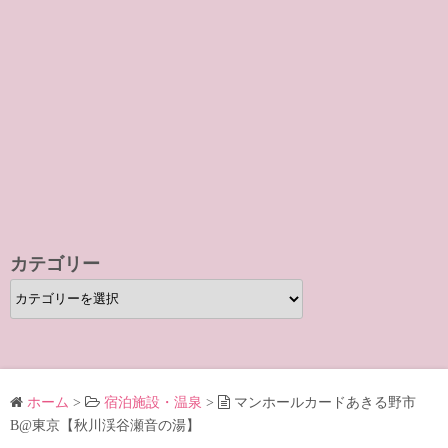
カテゴリー
カ
テ
ゴ
リ
ー
ホーム
>
宿泊施設・温泉
>
マンホールカードあきる野市
B@東京【秋川渓谷瀬音の湯】