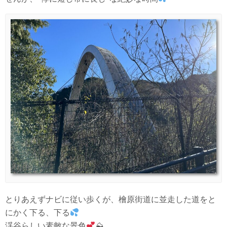
とりあえずナビに従い歩くが、檜原街道に並走した道をと
にかく下る、下る
渓谷らしい素敵な景色
⛰