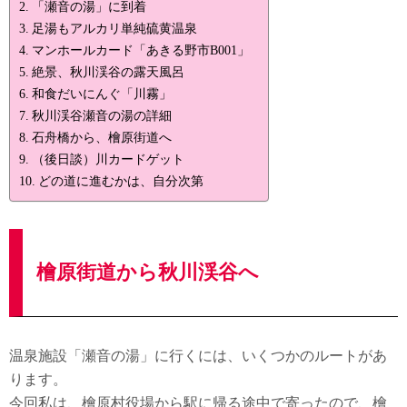
「瀬音の湯」に到着
足湯もアルカリ単純硫黄温泉
マンホールカード「あきる野市B001」
絶景、秋川渓谷の露天風呂
和食だいにんぐ「川霧」
秋川渓谷瀬音の湯の詳細
石舟橋から、檜原街道へ
（後日談）川カードゲット
どの道に進むかは、自分次第
檜原街道から秋川渓谷へ
温泉施設「瀬音の湯」に行くには、いくつかのルートがあ
ります。
今回私は、檜原村役場から駅に帰る途中で寄ったので、檜