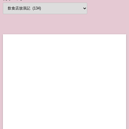
カ
テ
ゴ
リ
ー