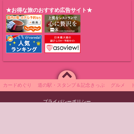
★お得な旅のおすすめ広告サイト★
カードめぐり
道の駅・スタンプ＆記念きっぷ
グルメ
プライバシーポリシー
Powered by
WordPress
Theme by
Simple Days
～美味しい旅の一期一会～
©2019
おてまえ拝見★おちゃのこさいさい旅道楽