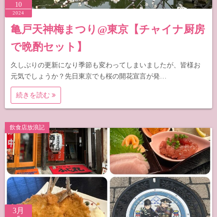
10
2024
亀戸天神梅まつり@東京【チャイナ厨房
で晩酌セット】
久しぶりの更新になり季節も変わってしまいましたが、皆様お
元気でしょうか？先日東京でも桜の開花宣言が発…
続きを読む
飲食店放浪記
3月