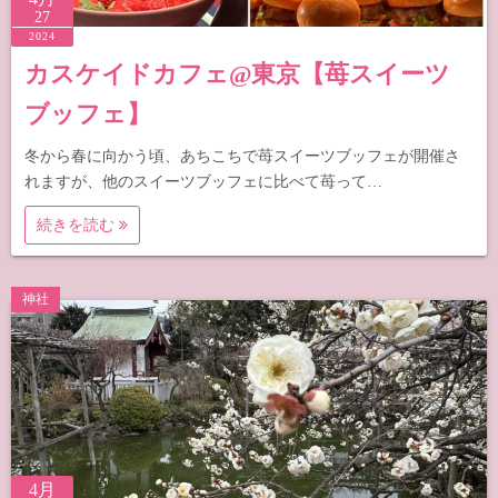
27
2024
カスケイドカフェ@東京【苺スイーツ
ブッフェ】
冬から春に向かう頃、あちこちで苺スイーツブッフェが開催さ
れますが、他のスイーツブッフェに比べて苺って…
続きを読む
神社
4月