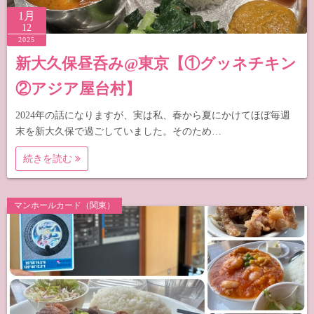
1月
12
2025
新大久保昼呑み@東京【①グッネチキン
②アジア屋台村】
2024年の話になりますが、実は私、春から夏にかけてほぼ毎週
末を新大久保で過ごしていました。そのため…
続きを読む
マンホールカード（関東）