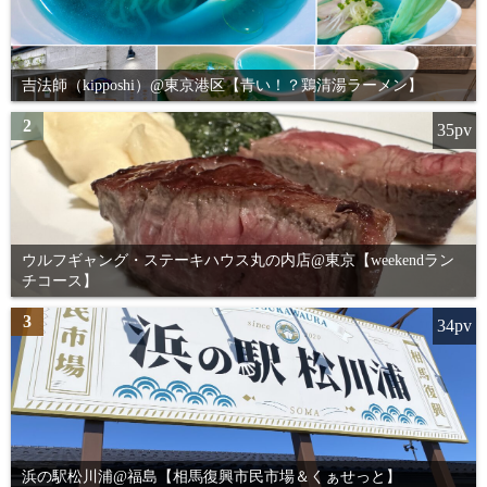
送
り
吉法師（kipposhi）@東京港区【青い！？鶏清湯ラーメン】
2
35pv
ウルフギャング・ステーキハウス丸の内店@東京【weekendラン
チコース】
3
34pv
浜の駅松川浦@福島【相馬復興市民市場＆くぁせっと】