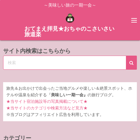
コ
～美味しい旅の一期一会～
ン
テ
ン
おてまえ拝見★おちゃのこさいさい
旅道楽
ツ
へ
サイト内検索はこちらから
ス
キ
ッ
プ
旅先＆お出かけで出会ったご当地グルメや楽しい＆絶景スポット、ホ
テルや温泉を紹介する『
美味しい一期一会』
の旅行ブログ。
★当サイト宿泊施設等の写真掲載について★
★当サイトのカテゴリや検索方法など見方★
※当ブログはアフィリエイト広告を利用しています。
カテゴリー