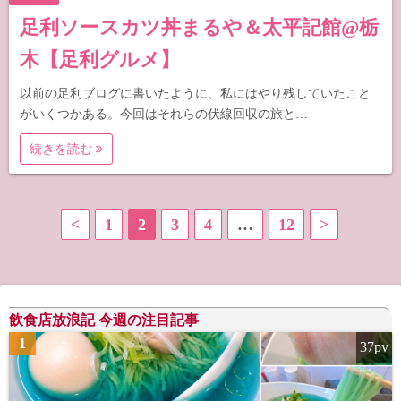
足利ソースカツ丼まるや＆太平記館@栃
木【足利グルメ】
以前の足利ブログに書いたように、私にはやり残していたこと
がいくつかある。今回はそれらの伏線回収の旅と…
続きを読む
投
<
1
2
3
4
…
12
>
稿
の
飲食店放浪記 今週の注目記事
ペ
1
37pv
ー
ジ