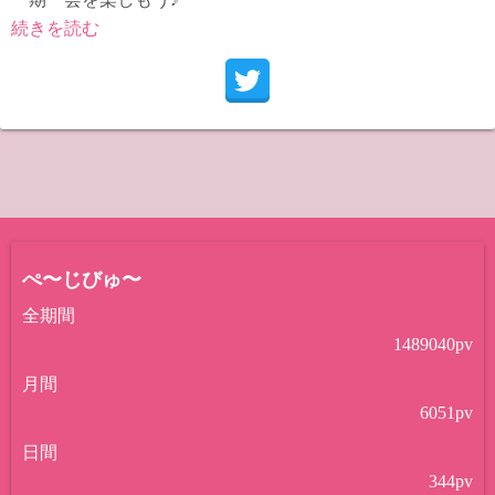
続きを読む
ぺ〜じびゅ〜
全期間
1489040
pv
月間
6051
pv
日間
344
pv