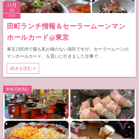
11月
29
2024
田町ランチ情報＆セーラームーンマン
ホールカード@東京
東京23区内で最も私が縁のない港区ですが、セーラームーンの
マンホールカード。を貰いに行きました仕事で…
続きを読む
飲食店放浪記