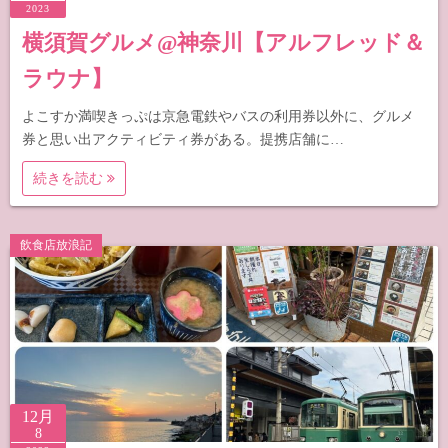
2023
横須賀グルメ@神奈川【アルフレッド＆
ラウナ】
よこすか満喫きっぷは京急電鉄やバスの利用券以外に、グルメ
券と思い出アクティビティ券がある。提携店舗に…
続きを読む
飲食店放浪記
12月
8