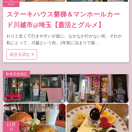
2024
ステーキハウス磐梯＆マンホールカー
ド川越市@埼玉【蓋活とグルメ】
わりと近くて行きやすいが故に、なかなか行かない街。それが
私にとって、川越という街。2年前に泊まりで旅…
続きを読む
飲食店放浪記
12月
31