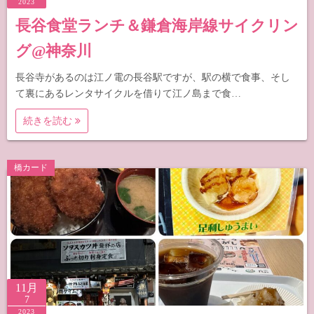
2023
長谷食堂ランチ＆鎌倉海岸線サイクリン
グ@神奈川
長谷寺があるのは江ノ電の長谷駅ですが、駅の横で食事、そし
て裏にあるレンタサイクルを借りて江ノ島まで食…
続きを読む
橋カード
11月
7
2023