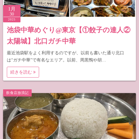
1月
30
2025
池袋中華めぐり@東京【①餃子の達人②
太陽城】北口ガチ中華
最近池袋駅をよく利用するのですが、以前も書いた通り北口
は“ガチ中華”で有名なエリア。以前、周黒鴨や胡…
続きを読む
飲食店放浪記