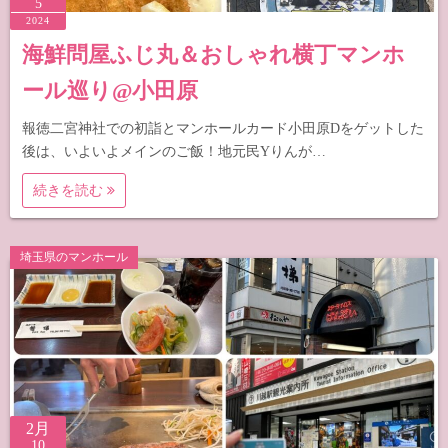
5
2024
海鮮問屋ふじ丸＆おしゃれ横丁マンホ
ール巡り@小田原
報徳二宮神社での初詣とマンホールカード小田原Dをゲットした
後は、いよいよメインのご飯！地元民Yりんが…
続きを読む
埼玉県のマンホール
2月
10