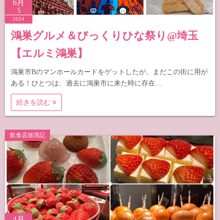
6月
5
2024
鴻巣グルメ＆びっくりひな祭り@埼玉
【エルミ鴻巣】
鴻巣市Bのマンホールカードをゲットしたが、まだこの街に用が
ある！ひとつは、過去に鴻巣市に来た時に存在…
続きを読む
飲食店放浪記
4月