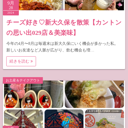
9月
28
2024
チーズ好き♡新大久保を散策【カントン
の思い出029店＆美楽味】
今年の4月〜8月は毎週末は新大久保にいく機会が多かった私。
新しいお友達など人脈が広がり、飲む機会も増…
続きを読む
お土産＆テイクアウト