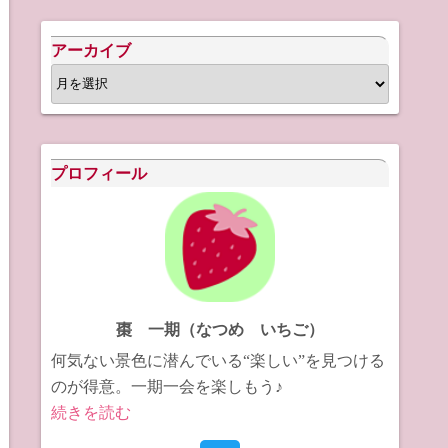
アーカイブ
ア
ー
カ
イ
プロフィール
ブ
棗 一期（なつめ いちご）
何気ない景色に潜んでいる“楽しい”を見つける
のが得意。一期一会を楽しもう♪
続きを読む