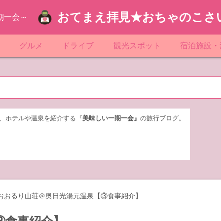
おてまえ拝見★おちゃのこさ
期一会～
ぷ
グルメ
ドライブ
観光スポット
宿泊施設・
葉
京都のマンホール
飲食店放浪記
サービスエリア／パーキングエリア
●●の駅シリーズ
ホテル・旅
京
知
奈川県のマンホール
阪府のマンホール
お土産＆テイクアウト
レトロ自販機・ドライブイン
漁港
おおるりグ
玉
岡
城
玉県のマンホール
城県のマンホール
遊び・体験
伊東園ホテ
、ホテルや温泉を紹介する『
美味しい一期一会』
の旅行ブログ。
奈川
島
葉県のマンホール
島県のマンホール
岡県のマンホール
リブマック
城
城県のマンホール
スーパーホ
馬
木県のマンホール
シティホテ
おおるり山荘＠奥日光湯元温泉【③食事紹介】
木
馬県のマンホール