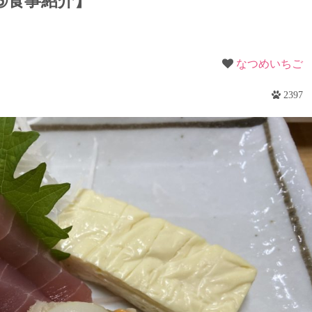
③食事紹介】
梨
野
なつめいちご
2397