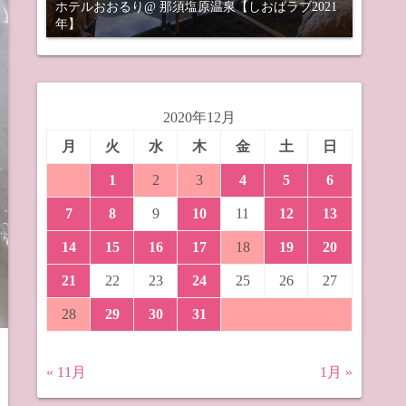
ホテルおおるり@ 那須塩原温泉【しおばラブ2021
年】
2020年12月
月
火
水
木
金
土
日
1
2
3
4
5
6
7
8
9
10
11
12
13
14
15
16
17
18
19
20
21
22
23
24
25
26
27
28
29
30
31
« 11月
1月 »