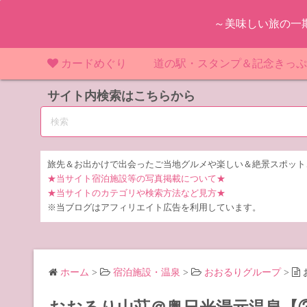
コ
～美味しい旅の一
ン
テ
ン
カードめぐり
道の駅・スタンプ＆記念きっ
ツ
マンホールカード
サイト内検索はこちらから
マンホールカード（関東）
道の駅（関東）
道の駅 千
東
へ
ス
IKEカード
マンホールカード（近畿）
道の駅（中部）
道の駅 東
道の駅 愛
神
大
キ
ッ
KAWAカード
マンホールカード（東北）
道の駅（東北）
道の駅 埼
道の駅 静
道の駅 宮
埼
宮
旅先＆お出かけで出会ったご当地グルメや楽しい＆絶景スポット
プ
★当サイト宿泊施設等の写真掲載について★
橋カード
マンホールカード（中部）
道の駅（北陸）
道の駅 神
道の駅 福
千
福
静
★当サイトのカテゴリや検索方法など見方★
※当ブログはアフィリエイト広告を利用しています。
ダムカード
道の駅 茨
茨
LOGetカード
道の駅 群
栃
ホーム
>
宿泊施設・温泉
>
おおるりグループ
>
道の駅 栃
群