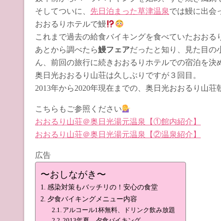
そしてついに、
先日泊まった草津温泉
では鰻に出会
おおるりホテルで鰻
これまで過去の給食バイキングを食べていたおおる
あとから調べたら
鰻フェア
だったと知り、見た目の
ん、前回の旅行に続きおおるりホテルでの宿泊を決
奥日光おおるり山荘は久しぶりですが３回目。
2013年から2020年現在までの、奥日光おおるり山
こちらもご参照ください
おおるり山荘＠奥日光湯元温泉【①館内紹介】
おおるり山荘＠奥日光湯元温泉【②温泉紹介】
広告
〜おしながき〜
感染対策もバッチリの！安心の食堂
夕食バイキングメニュー内容
アルコール1杯無料、ドリンク飲み放題
2013年夏 夕食バイキング