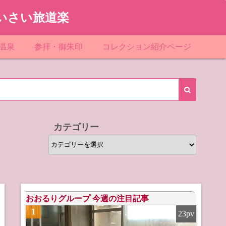
いさい旅道楽
温泉
参拝・御朱印
コレクション紹介ページ
館＆民宿
お寺
「関東」道の駅スタンプ一覧
ループ
神社
「東北」道の駅スタンプ一覧
ルグループ
「中部」道の駅スタンプ一覧
カテゴリー
スリゾート
マンホールカード
カ
テ
テル
橋カード
ゴ
リ
ル・ビジネスホテル
ー
おおるりグループ 今週の注目記事
1
23pv