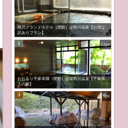
熱川グランドホテル（閉館）@熱川温泉【お得な
訳ありプラン】
2
12pv
おおるり平家本陣（閉館）@湯西川温泉【平家落
人の郷】
3
9pv