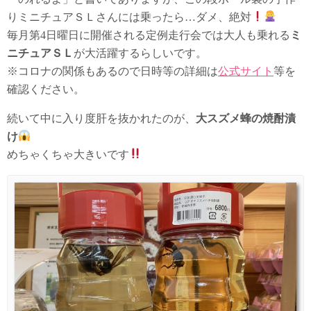
りミニチュアＳＬさんには乗ったら…ダメ、絶対
毎月第4日曜日に開催される定例走行会では大人も乗れる
ミ
ニチュアＳＬ
が大活躍するらしいです。
※コロナの関係もあるので日時等の詳細は
公式サイト
等を
確認ください。
続いて中に入り度肝を抜かれたのが、
大スズメ蜂の焼酎漬
け
めちゃくちゃ大きいです