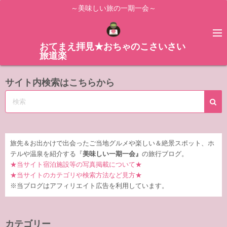
コ
～美味しい旅の一期一会～
ン
テ
ン
おてまえ拝見★おちゃのこさいさい
旅道楽
ツ
へ
サイト内検索はこちらから
ス
キ
ッ
プ
旅先＆お出かけで出会ったご当地グルメや楽しい＆絶景スポット、ホ
テルや温泉を紹介する『
美味しい一期一会』
の旅行ブログ。
★当サイト宿泊施設等の写真掲載について★
★当サイトのカテゴリや検索方法など見方★
※当ブログはアフィリエイト広告を利用しています。
カテゴリー