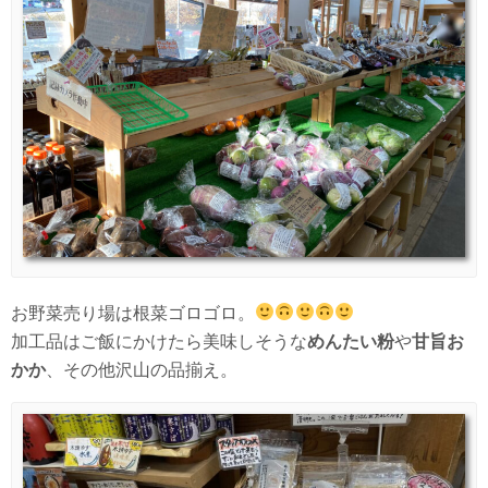
お野菜売り場は根菜ゴロゴロ。
加工品はご飯にかけたら美味しそうな
めんたい粉
や
甘旨お
かか
、その他沢山の品揃え。