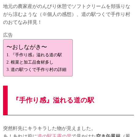
地元の農家産がのんびり休憩でソフトクリームを頬張りな
がら涼むような（※個人の感想）、道の駅つくで手作り村
のおてなみ拝見！
広告
〜おしながき〜
『手作り感』溢れる道の駅
根菜と加工品食材多し
道の駅つくで手作り村の詳細
『手作り感』溢れる道の駅
突然軒先にキラキラした物が見えました。
あ！あれは前に
道の駅玉露の里
で見かけた
空き缶風林
（風