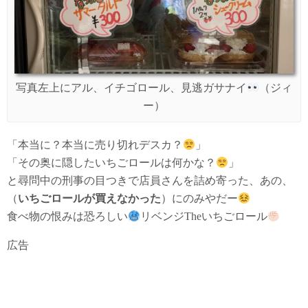
写真左上にアル、イチゴロール、見逃ガサナイ
（ジィ
ー）
「本当に？本当に売り切れデスカ？
」
「その奥に隠したいちごロールは何かな？
」
と尋問中の刑事の目つきで店員さんを詰め寄った、あの、
（
いちごロールが買えなかった
）にのみやだー
食べ物の恨みは恐ろしい
リベンジTheいちごロール
広告