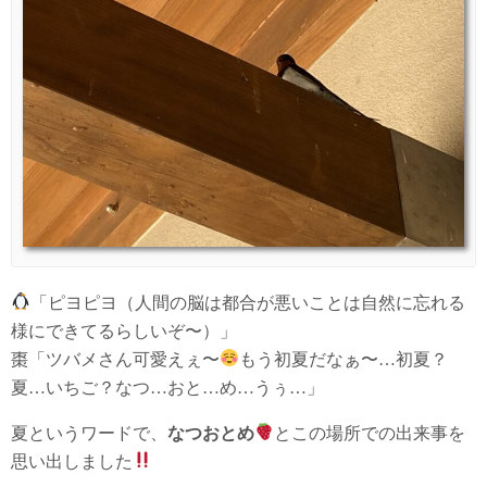
「ピヨピヨ（人間の脳は都合が悪いことは自然に忘れる
様にできてるらしいぞ〜）」
棗
「ツバメさん可愛えぇ〜
もう初夏だなぁ〜…初夏？
夏…いちご？なつ…おと…め…うぅ…」
夏というワードで、
なつおとめ
とこの場所での出来事を
思い出しました