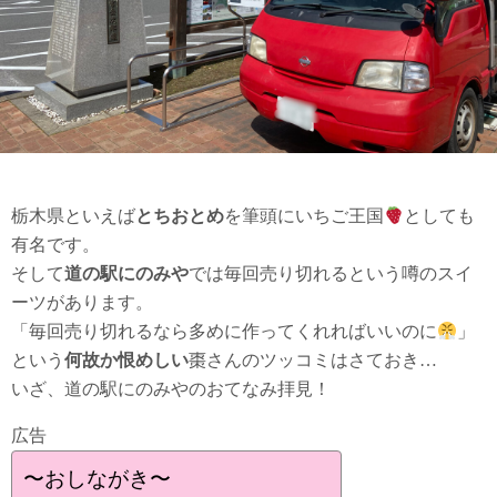
栃木県といえば
とちおとめ
を筆頭にいちご王国
としても
有名です。
そして
道の駅にのみや
では毎回売り切れるという噂のスイ
ーツがあります。
「毎回売り切れるなら多めに作ってくれればいいのに
」
という
何故か恨めしい
棗さんのツッコミはさておき…
いざ、道の駅にのみやのおてなみ拝見！
広告
〜おしながき〜