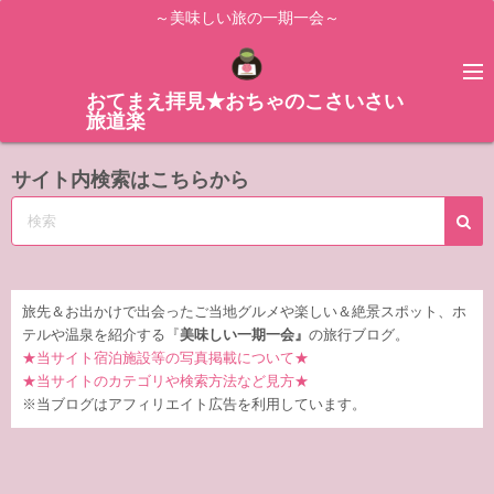
コ
～美味しい旅の一期一会～
ン
テ
ン
おてまえ拝見★おちゃのこさいさい
旅道楽
ツ
へ
サイト内検索はこちらから
ス
キ
ッ
プ
旅先＆お出かけで出会ったご当地グルメや楽しい＆絶景スポット、ホ
テルや温泉を紹介する『
美味しい一期一会』
の旅行ブログ。
★当サイト宿泊施設等の写真掲載について★
★当サイトのカテゴリや検索方法など見方★
※当ブログはアフィリエイト広告を利用しています。