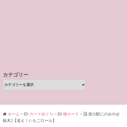
カテゴリー
カ
テ
ゴ
リ
ー
ホーム
>
カードめぐり
>
橋カード
>
道の駅にのみや@
栃木2【追え！いちごロール】